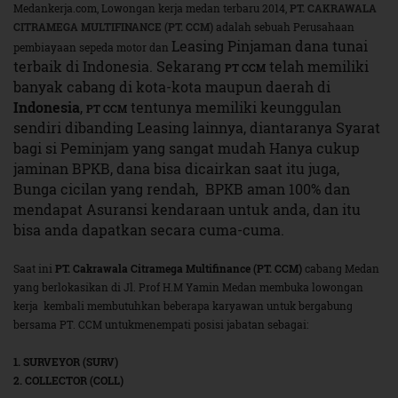
Medankerja.com, Lowongan kerja medan terbaru 2014,
PT. CAKRAWALA
CITRAMEGA MULTIFINANCE (PT. CCM)
adalah sebuah Perusahaan
Leasing Pinjaman dana tunai
pembiayaan sepeda motor dan
terbaik di Indonesia.
Sekarang
telah memiliki
PT CCM
banyak cabang di kota-kota maupun daerah di
Indonesia
,
tentunya memiliki keunggulan
PT CCM
sendiri dibanding Leasing lainnya, diantaranya Syarat
bagi si Peminjam yang sangat mudah Hanya cukup
jaminan BPKB, dana bisa dicairkan saat itu juga,
Bunga cicilan yang rendah, BPKB aman 100% dan
mendapat Asuransi kendaraan untuk anda, dan itu
bisa anda dapatkan secara cuma-cuma.
Saat ini
PT. Cakrawala Citramega Multifinance (PT. CCM)
cabang Medan
yang berlokasikan di Jl. Prof H.M Yamin Medan membuka lowongan
kerja kembali membutuhkan beberapa karyawan untuk bergabung
bersama PT. CCM untukmenempati posisi jabatan sebagai:
1. SURVEYOR (SURV)
2. COLLECTOR (COLL)