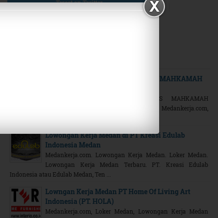
Tweet on Twitter
Plus on Google+
Related Posts
Lowongan CPNS 2014 Seleksi CPNS MAHKAMAH
AGUNG (MA) Tahun Anggaran 2014
PENGUMUMAN PENERIMAAN CPNS MAHKAMAH
AGUNG (MA) TAHUN ANGGARAN 2014 Medankerja.com,
Loker CPNS 2014. Lowongan CPNS Mahkamah Ag ...
Lowongan Kerja Medan di PT Kreasi Edulab
Indonesia Medan
Medankerja.com. Lowongan Kerja Medan. Loker Medan.
Lowongan Kerja Medan Terbaru. PT. Kreasi Edulab
Indonesia atau Edulab Medan, Ten ...
Lowngan Kerja Medan PT Home Of Living Art
Indonesia (PT. HOLA)
Medankerja.com, Loker Medan, Lowongan Kerja Medan