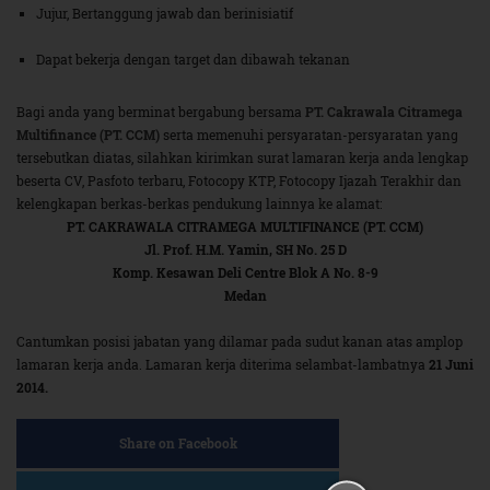
Jujur, Bertanggung jawab dan berinisiatif
Dapat bekerja dengan target dan dibawah tekanan
Bagi anda yang berminat bergabung bersama
PT. Cakrawala Citramega
Multifinance (PT. CCM)
serta memenuhi persyaratan-persyaratan yang
tersebutkan diatas, silahkan kirimkan surat lamaran kerja anda lengkap
beserta CV, Pasfoto terbaru, Fotocopy KTP, Fotocopy Ijazah Terakhir dan
kelengkapan berkas-berkas pendukung lainnya ke alamat:
PT. CAKRAWALA CITRAMEGA MULTIFINANCE (PT. CCM)
Jl. Prof. H.M. Yamin, SH No. 25 D
Komp. Kesawan Deli Centre Blok A No. 8-9
Medan
Cantumkan posisi jabatan yang dilamar pada sudut kanan atas amplop
lamaran kerja anda. Lamaran kerja diterima selambat-lambatnya
21 Juni
2014.
Share on Facebook