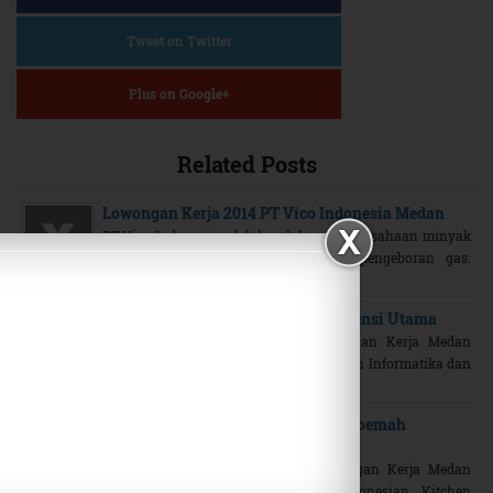
Tweet on Twitter
Plus on Google+
Related Posts
Lowongan Kerja 2014 PT Vico Indonesia Medan
PT.Vico Indonesia adalah salah satu Perusahaan minyak
terbesar Indonesia dan perusahaan pengeboran gas.
Perusahaan ini didirikan pada ...
Lowongan Kerja Medan STMIK Potensi Utama
Medankerja.com, loker medan, Lowongan Kerja Medan
Terbaru 2014. Sekolah Tinggi Manajemen Informatika dan
Komputer “STMIK Potensi ...
Lowongan Kerja Medan Restoran Roemah
Indonesian Kitchen
Medankerja.com, Loker Medan. Lowongan Kerja Medan
Terbaru 2014. Restoran Roemah Indonesian Kitchen