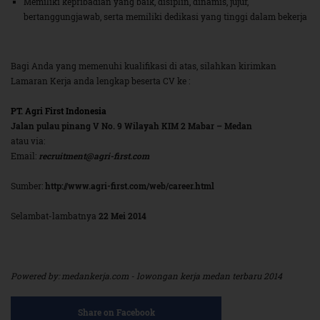
Memiliki kepribadian yang baik, disiplin, dinamis, jujur,
bertanggungjawab, serta memiliki dedikasi yang tinggi dalam bekerja
Bagi Anda yang memenuhi kualifikasi di atas, silahkan kirimkan
Lamaran Kerja anda lengkap beserta CV ke :
PT. Agri First Indonesia
Jalan pulau pinang V No. 9 Wilayah KIM 2 Mabar – Medan
atau via:
Email:
recruitment@agri-first.com
Sumber:
http://www.agri-first.com/web/career.html
Selambat-lambatnya
22 Mei 2014
Powered by: medankerja.com - lowongan kerja medan terbaru 2014
Share on Facebook