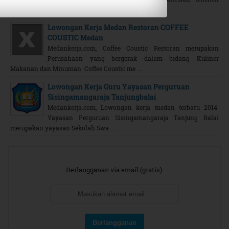
Merupakan Restoran atau Kafe ternam ...
Lowongan Kerja Medan Restoran COFFEE
COUSTIC Medan
Medankerja.com, Coffee Coustic Restoran merupakan
Perusahaan yang bergerak dalam bidang Kuliner
Makanan dan Minuman. Coffee Coustic me ...
Lowongan Kerja Guru Yayasan Perguruan
Sisingamangaraja Tanjungbalai
Medankerja.com, Lowongan kerja medan terbaru 2014.
Yayasan Perguruan Sisingamangaraja Tanjung Balai
merupakan yayasan Sekolah Swa ...
Berlangganan via email (gratis):