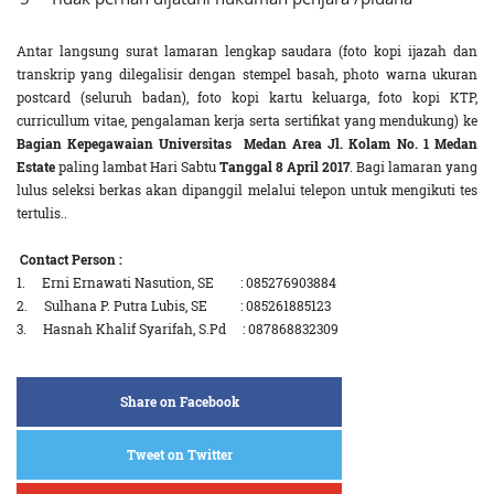
Antar langsung surat lamaran lengkap saudara (foto kopi ijazah dan
transkrip yang dilegalisir dengan stempel basah, photo warna ukuran
postcard (seluruh badan), foto kopi kartu keluarga, foto kopi KTP,
curricullum vitae, pengalaman kerja serta sertifikat yang mendukung) ke
Bagian Kepegawaian Universitas Medan Area Jl. Kolam No. 1 Medan
Estate
paling lambat Hari Sabtu
Tanggal 8 April 2017
. Bagi lamaran yang
lulus seleksi berkas akan dipanggil melalui telepon untuk mengikuti tes
tertulis..
Contact Person :
1. Erni Ernawati Nasution, SE : 085276903884
2. Sulhana P. Putra Lubis, SE : 085261885123
3. Hasnah Khalif Syarifah, S.Pd : 087868832309
Share on Facebook
Tweet on Twitter