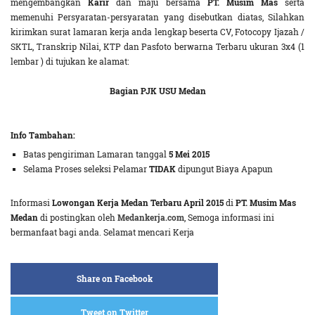
mengembangkan
Karir
dan maju bersama
PT. Musim Mas
serta
memenuhi Persyaratan-persyaratan yang disebutkan diatas, Silahkan
kirimkan surat lamaran kerja anda lengkap beserta CV, Fotocopy Ijazah /
SKTL, Transkrip Nilai, KTP dan Pasfoto berwarna Terbaru ukuran 3x4 (1
lembar ) di tujukan ke alamat:
Bagian PJK USU Medan
Info Tambahan:
Batas pengiriman Lamaran tanggal
5 Mei 2015
Selama Proses seleksi Pelamar
TIDAK
dipungut Biaya Apapun
Informasi
Lowongan Kerja Medan Terbaru April 2015
di
PT. Musim Mas
Medan
di postingkan oleh
Medankerja.com
, Semoga informasi ini
bermanfaat bagi anda. Selamat mencari Kerja
Share on Facebook
Tweet on Twitter