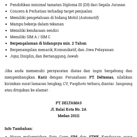
Pendidikan minimal tamatan Diploma III (D3) dari Segala Jurusan
Concern & Perhatian terhadap target penjualan
Memiliki pengetahuan di bidang Mobil (Automotif)
Mampu bekerja dalam tekanan
Memiliki kendaraan sendiri
Memiliki SIM A / SIM C
Berpengalaman di bidangnya min. 2 Tahun
Berpenampilan menarik, Komunikatif, dan Jiwa Pelayanan
Jujur, Disiplin, dan Bertanggung Jawab
Jika anda memenuhi persyaratan diatas dan ingin bergabung dan
mengembangkan
Karir
dengan Perusahaan
PT. Deltamas,
silahkan
kirimkan surat lamaran lengkap, CV, Pasphoto terbaru, diantar langsung
atau ditujukan ke alamat :
PT. DELTAMAS
Jl. Balai Kota No. 2A
Medan 20111
Info Tambahan:
Harap melampirkan Foto Copy
SIM
dan
STNK
Kendaraan yang