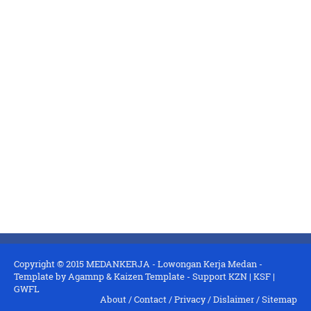
Copyright © 2015
MEDANKERJA - Lowongan Kerja Medan
-
Template by
Agamnp
&
Kaizen Template
- Support
KZN
|
KSF
|
GWFL
About
/
Contact
/
Privacy
/
Dislaimer
/
Sitemap