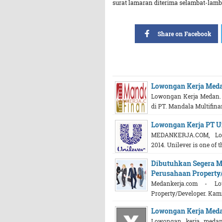
surat lamaran diterima selambat-lam
Share on Facebook
Lowongan Kerja Meda
Lowongan Kerja Medan. 
di PT. Mandala Multifina
Lowongan Kerja PT Un
MEDANKERJA.COM, Lok
2014. Unilever is one of t
Dibutuhkan Segera
Perusahaan Property
Medankerja.com - L
Property/Developer. Kam
Lowongan Kerja Med
Lowongan kerja meda