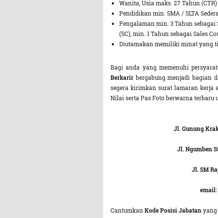
Wanita, Usia maks. 27 Tahun (CTR)
Pendidikan min. SMA / SLTA Sederaj
Pengalaman min. 3 Tahun sebagai S
(SC), min. 1 Tahun sebagai Sales Co
Diutamakan memiliki minat yang ti
Bagi anda yang memenuhi persyarata
Berkarir
bergabung menjadi bagian d
segera kirimkan surat lamaran kerja 
Nilai serta Pas Foto berwarna terbaru 
Jl. Gunung Kra
Jl. Ngumben S
Jl. SM Ra
email
Cantumkan
Kode Posisi Jabatan
yang 