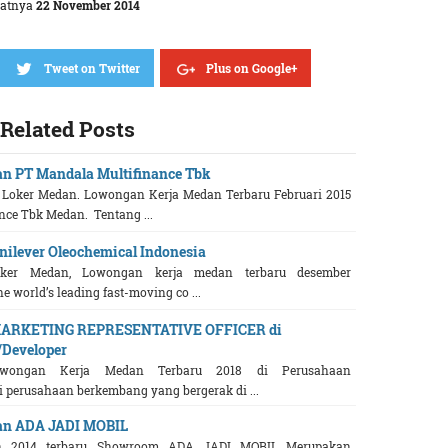
batnya
22 November 2014
Tweet on Twitter
Plus on Google+
Related Posts
n PT Mandala Multifinance Tbk
Loker Medan. Lowongan Kerja Medan Terbaru Februari 2015
nce Tbk Medan. Tentang ...
ilever Oleochemical Indonesia
er Medan, Lowongan kerja medan terbaru desember
he world’s leading fast-moving co ...
 MARKETING REPRESENTATIVE OFFICER di
/Developer
owongan Kerja Medan Terbaru 2018 di Perusahaan
i perusahaan berkembang yang bergerak di ...
an ADA JADI MOBIL
n 2014 terbaru, Showroom ADA JADI MOBIL Merupakan