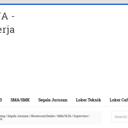
A -
rja
3
SMA/SMK
Segala Jurusan
Loker Teknik
Loker Caf
ting
/
Segala Jurusan
/
Showroom/Dealer
/
SMA/SLTA
/
Supervisor
/
an