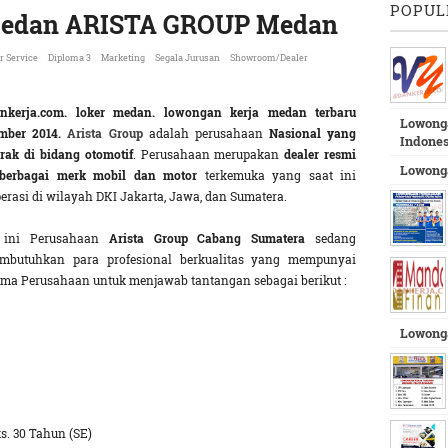
POPUL
Medan ARISTA GROUP Medan
 Service
Diploma 3
Marketing
Segala Jurusan
Showroom/Dealer
nkerja.com.
loker medan.
lowongan kerja medan terbaru
Lowonga
mber 2014.
Arista Group
adalah perusahaan
Nasional yang
Indones
rak di bidang otomotif
. Perusahaan merupakan
dealer resmi
Lowonga
 berbagai merk mobil dan motor
terkemuka yang saat ini
erasi di wilayah DKI Jakarta, Jawa, dan Sumatera.
 ini Perusahaan
Arista Group Cabang Sumatera
sedang
butuhkan para profesional berkualitas yang mempunyai
ama Perusahaan untuk menjawab tantangan sebagai berikut :
Lowong
s. 30 Tahun (SE)