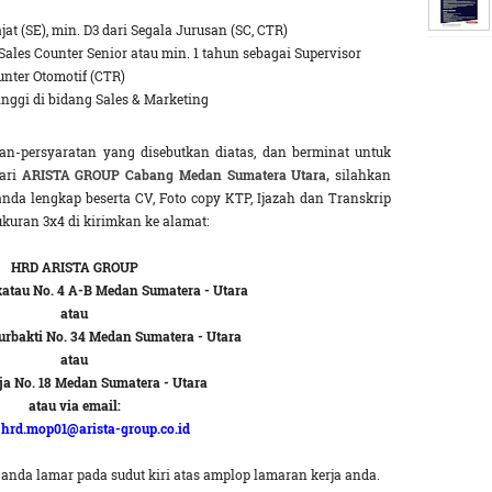
at (SE), min. D3 dari Segala Jurusan (SC, CTR)
ales Counter Senior atau min. 1 tahun sebagai Supervisor
unter Otomotif (CTR)
nggi di bidang Sales & Marketing
n-persyaratan yang disebutkan diatas, dan berminat untuk
ari
ARISTA GROUP Cabang Medan Sumatera Utara,
silahkan
anda lengkap beserta CV, Foto copy KTP, Ijazah dan Transkrip
ukuran 3x4 di kirimkan ke alamat:
HRD ARISTA GROUP
katau No. 4 A-B Medan Sumatera - Utara
atau
urbakti No. 34 Medan Sumatera - Utara
atau
ja No. 18 Medan Sumatera - Utara
atau via email:
:
hrd.mop01@arista-group.co.id
anda lamar pada sudut kiri atas amplop lamaran kerja anda.