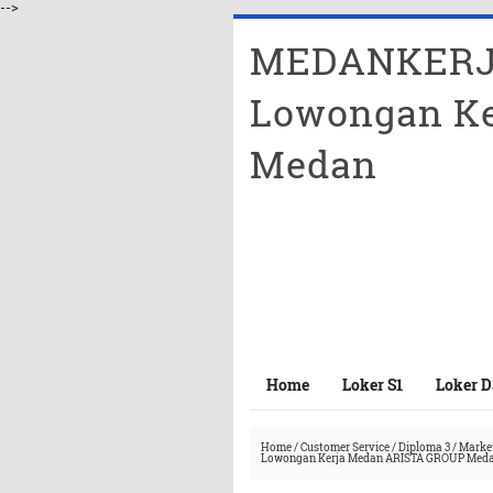
-->
MEDANKERJ
Lowongan Ke
Medan
Home
Loker S1
Loker D
Home
/
Customer Service
/
Diploma 3
/
Marke
Lowongan Kerja Medan ARISTA GROUP Med