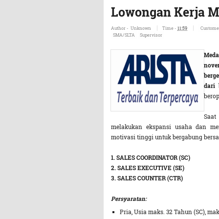
Lowongan Kerja 
Author -
Unknown
Time -
11:59
Customer
SMA/SLTA
Supervisor
Meda
nove
berge
dari
berop
Saat
melakukan ekspansi usaha dan mem
motivasi tinggi untuk bergabung bers
1. SALES COORDINATOR (SC)
2. SALES EXECUTIVE (SE)
3. SALES COUNTER (CTR)
Persyaratan:
Pria, Usia maks. 32 Tahun (SC), mak