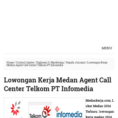
MENU
Home
/
Contact Center
/
Diploma 3
/
Marketing
/
Segala Jurusan
/
Lowongan Kerja
Medan Agent Call Center Telkom PT Infomedia
Lowongan Kerja Medan Agent Call
Center Telkom PT Infomedia
Medankerja.com
,
L
oker Medan 2014
Terbaru
. l
owongan
kerja medan 2014