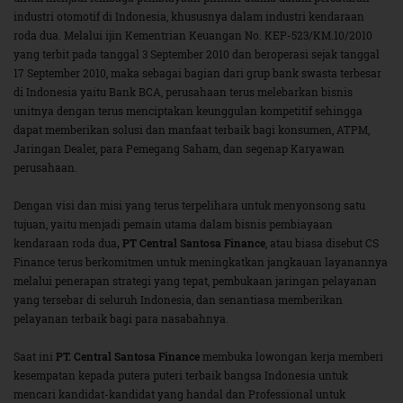
industri otomotif di Indonesia, khususnya dalam industri kendaraan
roda dua. Melalui ijin Kementrian Keuangan No. KEP-523/KM.10/2010
yang terbit pada tanggal 3 September 2010 dan beroperasi sejak tanggal
17 September 2010, maka sebagai bagian dari grup bank swasta terbesar
di Indonesia yaitu Bank BCA, perusahaan terus melebarkan bisnis
unitnya dengan terus menciptakan keunggulan kompetitif sehingga
dapat memberikan solusi dan manfaat terbaik bagi konsumen, ATPM,
Jaringan Dealer, para Pemegang Saham, dan segenap Karyawan
perusahaan.
Dengan visi dan misi yang terus terpelihara untuk menyonsong satu
tujuan, yaitu menjadi pemain utama dalam bisnis pembiayaan
kendaraan roda dua
, PT Central Santosa Finance
, atau biasa disebut CS
Finance terus berkomitmen untuk meningkatkan jangkauan layanannya
melalui penerapan strategi yang tepat, pembukaan jaringan pelayanan
yang tersebar di seluruh Indonesia, dan senantiasa memberikan
pelayanan terbaik bagi para nasabahnya.
Saat ini
PT. Central Santosa Finance
membuka lowongan kerja memberi
kesempatan kepada putera puteri terbaik bangsa Indonesia untuk
mencari kandidat-kandidat yang handal dan Professional untuk