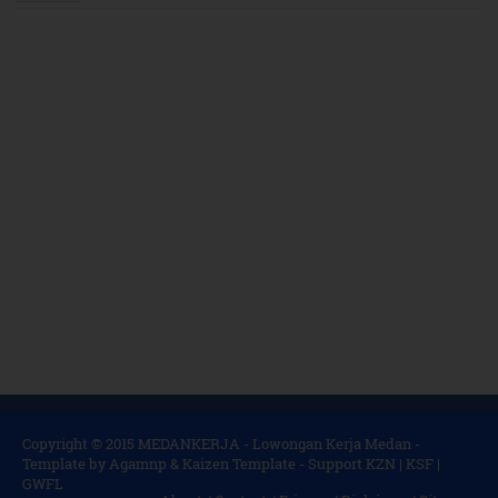
Copyright © 2015
MEDANKERJA - Lowongan Kerja Medan
-
Template by
Agamnp
&
Kaizen Template
- Support
KZN
|
KSF
|
GWFL