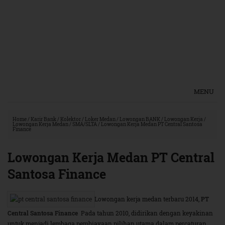
MENU
Home
/
Karir Bank
/
Kolektor
/
Loker Medan
/
Lowongan BANK
/
Lowongan Kerja
/
Lowongan Kerja Medan
/
SMA/SLTA
/
Lowongan Kerja Medan PT Central Santosa
Finance
Lowongan Kerja Medan PT Central
Santosa Finance
Lowongan kerja medan terbaru 2014,
PT
Central Santosa Finance
Pada tahun 2010, didirikan dengan keyakinan
untuk menjadi lembaga pembiayaan pilihan utama dalam percaturan