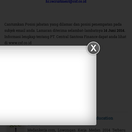
hr.recruitment@csf.co.id
Cantumkan Posisi jabatan yang dilamar dan posisi penempatan pada
subjek email anda. Lamaran diterima selambat-lambatnya
14 Juni 2014.
Informasi lengkap tentang PT. Central Santosa Finance dapat anda lihat
di www.csf.co.id
Share on Facebook
Tweet on Twitter
Plus on Google+
Related Posts
Lowongan Kerja Medan Gemilang Education
Centre
Medankerja.com, Lowongan Kerja Medan 2014 Terbaru.