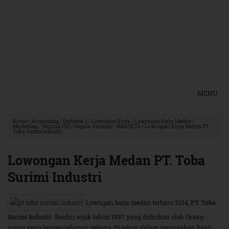
MENU
Home
/
Accounting
/
Diploma 3
/
Lowongan Kerja
/
Lowongan Kerja Medan
/
Marketing
/
Sarjana (S1)
/
Segala Jurusan
/
SMA/SLTA
/
Lowongan Kerja Medan PT.
Toba Surimi Industri
Lowongan Kerja Medan PT. Toba
Surimi Industri
Lowngan kerja medan terbaru 2014,
PT. Toba
Surimi Industri
Berdiri sejak tahun 1997 yang didirikan oleh Orang-
orang yang berpengalaman selama 25 tahun dalam pengolahan hasil