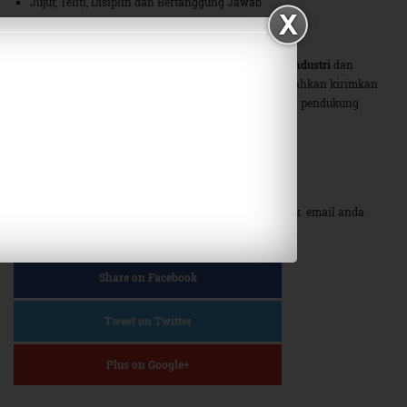
Jujur, Teliti, Disiplin dan Bertanggung Jawab
Bagi anda yang berminat berkarir di
PT. Toba Surimi Industri
dan
memenuhi Kualifikasi posisi jabatan yang dilamar, Silahkan kirimkan
Lamaran Kerja anda, lengkap beserta CV dan dokumen pendukung
lainnya, ke alamat email:
brilliantjobscope@gmail.com
Cantumkan Kode jabatan yang anda lamar pada subjek email anda.
Lamaran diterima selambat-lambatnya
31 Mei 2014
Share on Facebook
Tweet on Twitter
Plus on Google+