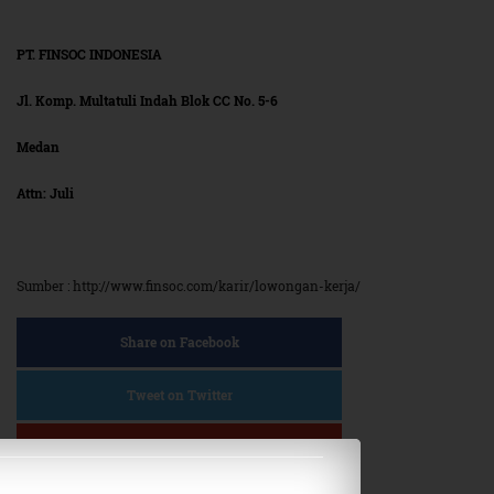
PT. FINSOC INDONESIA
Jl. Komp. Multatuli Indah Blok CC No. 5-6
Medan
Attn: Juli
Sumber : http://www.finsoc.com/karir/lowongan-kerja/
Share on Facebook
Tweet on Twitter
Plus on Google+