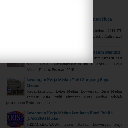
Related Posts
Lowongan Kerja Medan PT Media Antar Nusa
(Nusanet)
Medankerja.com, Lowongan kerja medan terbaru 2014. PT.
Media Antar Nusa (Nusanet ) adalah Motorolla Authorized
Canopy Solution Pro ...
Lowongan Kerja Medan PT Fajar Azzahra Mandiri
Lowongan Kerja Medan. Loker Medan. Info terbaru dari
Medan Kerja - Medankerja.com untuk Lowongan Kerja
Medan Terbaru Februari 2015 ...
Lowongan Kerja Medan Yuki Simpang Raya
Medan
Medankerja.com, Loker Medan. Lowongan Kerja Medan
Terbaru 2014. Yuki Simpang Raya Medan adalah
perusahaan Retail yang berkem ...
Lowongan Kerja Medan Lembaga Riset Publik
(LARISPA) Medan
MEDANKERJA.COM. Loker Medan. Lowongan kerja