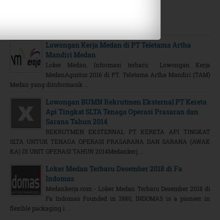
Related Posts
Lowongan Kerja Medan di PT Teletama Artha
Mandiri Medan
Loker Medan. Informasi terbaru Lowongan Kerja
MedanAgustus 2016 di PT. Teletama Artha Mandiri (TAM)
Medan yang diinformasik ...
Lowongan BUMN Rekrutmen Eksternal PT Kereta
Api Tingkat SLTA Tenaga Operasi Prasaran dan
Sarana Tahun 2014
REKRUTMEN EKSTERNAL PT KERETA API TINGKAT
SLTA UNTUK TENAGA OPERASI PRASARANA DAN SARANA (AWAK
KA) DI UNIT OPERASI TAHUN 2014Medankerj ...
Loker Medan Terbaru Desember 2018 di Fa
Indomas
Medankerja.com - Loker Medan Terbaru Desember 2018 di
Fa Indomas Founded in 1980, INDOMAS is a pioneer in
flexible packaging i ...