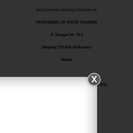
Surat lamaran lengkap ditujukan ke:
PROFESIONAL IN-HOUSE TRAINING
Jl. Sunggal No. 70 C
Simpang Titi Bobrok/Kasuari
Medan
Lamaran di terima Paling lambat:
20 Maret 2014
Share on Facebook
Tweet on Twitter
Plus on Google+