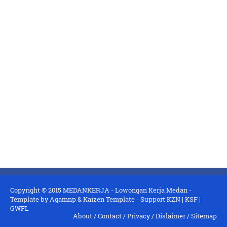
Copyright © 2015
MEDANKERJA - Lowongan Kerja Medan
-
Template by
Agamnp
&
Kaizen Template
- Support
KZN
|
KSF
|
GWFL
About
/
Contact
/
Privacy
/
Dislaimer
/
Sitemap