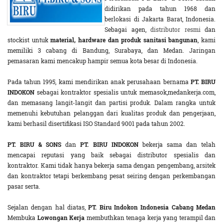
didirikan pada tahun 1968 dan
berlokasi di Jakarta Barat, Indonesia.
Sebagai agen,
distributor resmi
dan
stockist untuk
material, hardware dan produk sanitasi bangunan
, kami
memiliki 3 cabang di Bandung, Surabaya, dan Medan. Jaringan
pemasaran kami mencakup hampir semua kota besar di Indonesia.
Pada tahun 1995, kami mendirikan anak perusahaan bernama
PT. BIRU
INDOKON
sebagai kontraktor spesialis untuk memasok,medankerja.com,
dan memasang langit-langit dan partisi produk. Dalam rangka untuk
memenuhi kebutuhan pelanggan dari kualitas produk dan pengerjaan,
kami berhasil disertifikasi ISO Standard 9001 pada tahun 2002.
PT. BIRU & SONS
dan
PT. BIRU INDOKON
bekerja sama dan telah
mencapai reputasi yang baik sebagai distributor spesialis dan
kontraktor. Kami tidak hanya bekerja sama dengan pengembang, arsitek
dan kontraktor tetapi berkembang pesat seiring dengan perkembangan
pasar serta.
Sejalan dengan hal diatas,
PT. Biru Indokon Indonesia Cabang Medan
Membuka
Lowongan Kerja
membuthkan tenaga kerja yang terampil dan